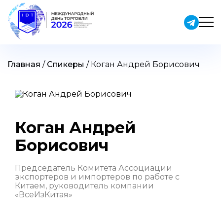
Skip
to
content
Главная
/
Спикеры
/
Коган Андрей Борисович
Коган Андрей
Борисович
Председатель Комитета Ассоциации
экспортеров и импортеров по работе с
Китаем, руководитель компании
«ВсеИзКитая»