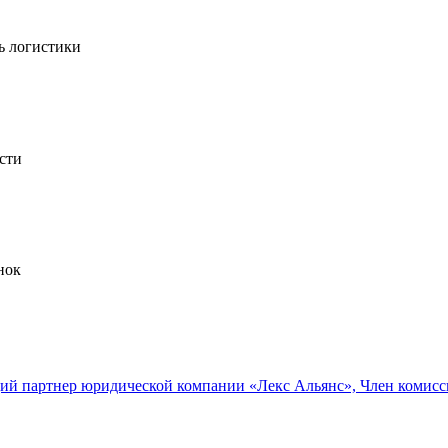
ь логистики
сти
нок
ий партнер юридической компании «Лекс Альянс», Член комисс