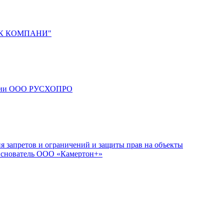
 "ТК КОМПАНИ"
мпании ООО РУСХОПРО
 запретов и ограничений и защиты прав на объекты
 Основатель ООО «Камертон+»