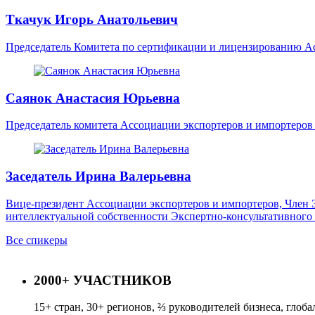
Ткачук Игорь Анатольевич
Председатель Комитета по сертификации и лицензированию 
Саянок Анастасия Юрьевна
Председатель комитета Ассоциации экспортеров и импортеро
Заседатель Ирина Валерьевна
Вице-президент Ассоциации экспортеров и импортеров, Член 
интеллектуальной собственности Экспертно-консультативног
Все спикеры
2000+
УЧАСТНИКОВ
15+ стран, 30+ регионов, ⅔ руководителей бизнеса, глоб