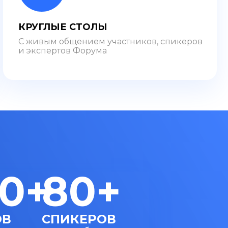
КРУГЛЫЕ СТОЛЫ
С живым общением участников, спикеров
и экспертов Форума
0+
80+
ОВ
СПИКЕРОВ