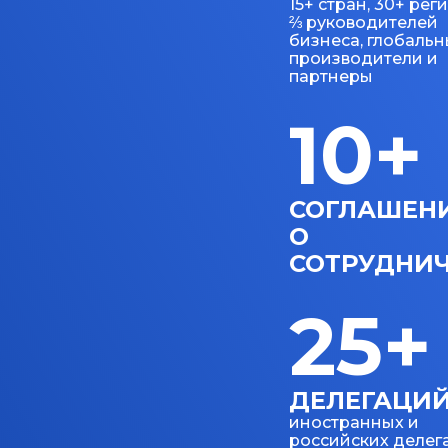
15+ стран, 30+ рег
⅔ руководителей
бизнеса, глобаль
производители и
партнеры
10+
СОГЛАШЕН
О
СОТРУДНИЧ
25+
ДЕЛЕГАЦИ
иностранных и
российских делег