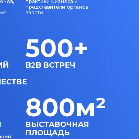
ионов,
практики бизнеса и
представители органов
ные
власти
500+
ИЙ
B2B ВСТРЕЧ
ЕСТВЕ
800м²
Й
ВЫСТАВОЧНАЯ
ПЛОЩАДЬ
аций,