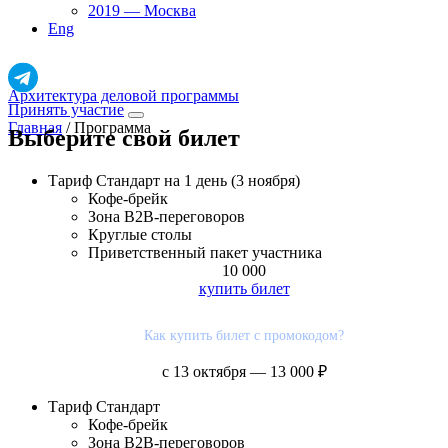
2019 — Москва
Eng
Архитектура деловой программы
Принять участие
Главная
/
Программа
Выберите свой билет
Тариф
Стандарт на 1 день (3 ноября)
Кофе-брейк
Зона B2B-переговоров
Круглые столы
Приветственный пакет участника
10 000
купить билет
Как купить билет с промокодом?
с 13 октября — 13 000 ₽
Тариф
Стандарт
Кофе-брейк
Зона B2B-переговоров