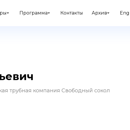
еры
Программа
Контакты
Архив
Eng
дьевич
кая трубная компания Свободный сокол