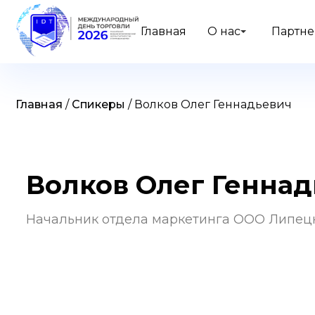
Skip
to
content
Главная
О нас
Партн
Главная
/
Спикеры
/
Волков Олег Геннадьевич
Волков Олег Генна
Начальник отдела маркетинга ООО Липец